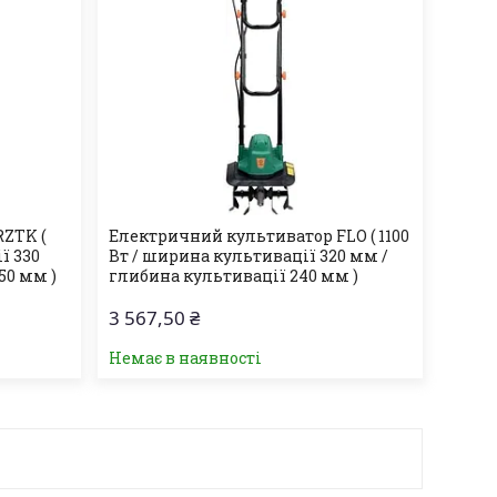
ZTK (
Електричний культиватор FLO ( 1100
ї 330
Вт / ширина культивації 320 мм /
50 мм )
глибина культивації 240 мм )
3 567,50 ₴
Немає в наявності