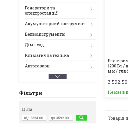
Генератори та
електростанції
Акумуляторний інструмент
Бензоінструменти
Дім і сад
Кліматична техніка
Електрич
Автотовари
1200 Вт /
мм / гли
3 592,50
Фільтри
Немає в 
Ціна