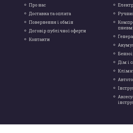
Про нас
Елект
Доставка та оплата
Ручни
Повернення і обмін
Компр
пневм
Договір публічної оферти
Генера
Контакти
Акуму
Бензо
Дім і 
Кліма
Автот
Інстр
Аксесу
інстру