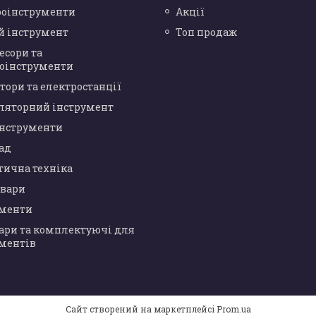
роінструменти
Акції
й інструмент
Топ продаж
есори та
оінструменти
тори та електростанції
ляторний інструмент
інструменти
сад
тична техніка
овари
ументи
ари та комплектуючі для
ментів
Сайт створений на маркетплейсі
Prom.ua