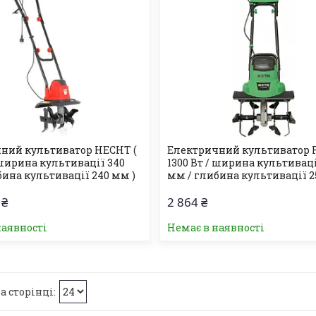
ний культиватор HECHT (
Електричний культиватор R
 ширина культивації 340
1300 Вт / ширина культиваці
бина культивації 240 мм )
мм / глибина культивації 2
 ₴
2 864 ₴
наявності
Немає в наявності