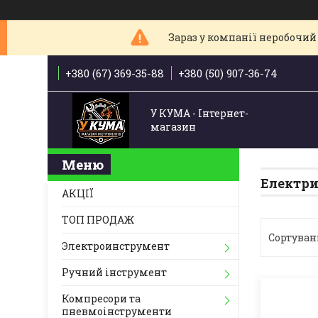
Зараз у компанії неробочий 
+380 (67) 369-35-88
+380 (50) 907-36-74
У КУМА - Інтернет-
магазин
Електри
АКЦІЇ
ТОП ПРОДАЖ
Электроинструмент
Ручний інструмент
Компресори та
пневмоінструменти