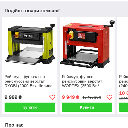
Подібні товари компанії
Рейсмус, фуговально-
Рейсмус, фугово-
Рейс
рейсмусовий верстат
рейсмусовий верстат
рейс
RYOBI (2000 Вт / Ширина
WORTEX (2500 Вт /
(240
стругання 330 мм /
Ширина стругання 340 мм
стру
10 
Глибина стругання 0-3мм)
/ Глибина стругання 0-
Глиб
9 999
9 949
₴
₴
12 436,25 ₴
12 56
3мм)
Купити
Купити
Про нас