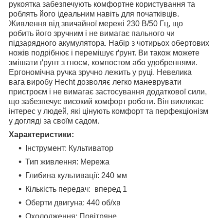
рукоятка забезпечують комфортне користування та
роблять його ідеальним навіть для початківців.
Живлення від звичайної мережі 230 В/50 Гц, що
робить його зручним і не вимагає пального чи
підзарядного акумулятора. Набір з чотирьох обертових
ножів подрібнює і перемішує ґрунт. Ви також можете
змішати ґрунт з гноєм, компостом або удобреннями.
Ергономічна ручка зручно лежить у руці. Невелика
вага виробу Hecht дозволяє легко маневрувати
пристроєм і не вимагає застосування додаткової сили,
що забезпечує високий комфорт роботи. Він викликає
інтерес у людей, які цінують комфорт та перфекціонізм
у догляді за своїм садом.
Характеристики:
Інструмент: Культиватор
Тип живлення: Мережа
Глибина культивації: 240 мм
Кількість передач: вперед 1
Оберти двигуна: 440 об/хв
Охолодження: Повітряне