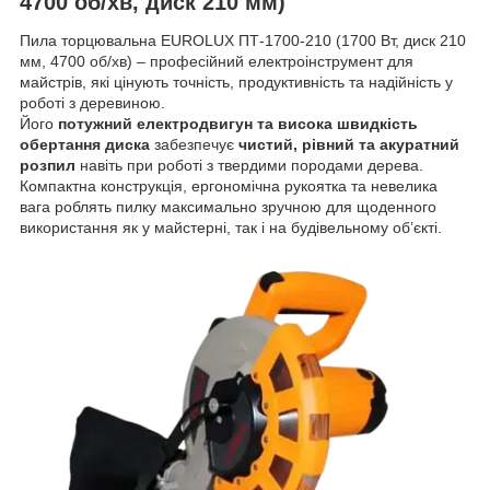
4700 об/хв, диск 210 мм)
Пила торцювальна EUROLUX ПТ-1700-210 (1700 Вт, диск 210
мм, 4700 об/хв) – професійний електроінструмент для
майстрів, які цінують точність, продуктивність та надійність у
роботі з деревиною.
Його
потужний електродвигун та висока швидкість
обертання диска
забезпечує
чистий, рівний та акуратний
розпил
навіть при роботі з твердими породами дерева.
Компактна конструкція, ергономічна рукоятка та невелика
вага роблять пилку максимально зручною для щоденного
використання як у майстерні, так і на будівельному об’єкті.