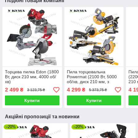
Подібні товари компанії
Торцева пилка Edon (1800
Пила торцювальна
Пил
Вт, диск 210 мм, 4000 об/
Powermat (2100 Вт, 5000
(220
хв)
об/хв, диск 210 мм, з
210 
протяжкою) для деревини
2 499
4 299
4 1
₴
₴
3 123,75 ₴
5 373,75 ₴
Купити
Купити
Акційні пропозиції та новинки
–20%
–20%