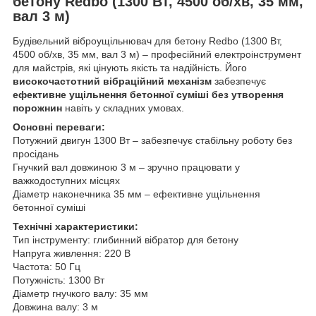
бетону Redbo (1300 Вт, 4500 об/хв, 35 мм,
вал 3 м)
Будівельний віброущільнювач для бетону Redbo (1300 Вт,
4500 об/хв, 35 мм, вал 3 м) – професійний електроінструмент
для майстрів, які цінують якість та надійність. Його
високочастотний вібраційний механізм
забезпечує
ефективне ущільнення бетонної суміші без утворення
порожнин
навіть у складних умовах.
Основні переваги:
Потужний двигун 1300 Вт – забезпечує стабільну роботу без
просідань
Гнучкий вал довжиною 3 м – зручно працювати у
важкодоступних місцях
Діаметр наконечника 35 мм – ефективне ущільнення
бетонної суміші
Технічні характеристики:
Тип інструменту: глибинний вібратор для бетону
Напруга живлення: 220 В
Частота: 50 Гц
Потужність: 1300 Вт
Діаметр гнучкого валу: 35 мм
Довжина валу: 3 м