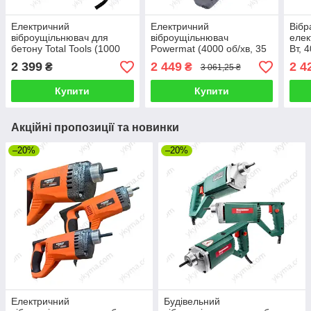
Електричний
Електричний
Вібр
віброущільнювач для
віброущільнювач
елек
бетону Total Tools (1000
Powermat (4000 об/хв, 35
Вт, 
Вт, 4100 об/хв, вал 3 м,
мм, 1250 Вт, вал 3 м)
3 м)
2 399
2 449
2 4
₴
₴
3 061,25 ₴
діаметр вібронакінечника
35 мм)
Купити
Купити
Акційні пропозиції та новинки
–20%
–20%
Електричний
Будівельний