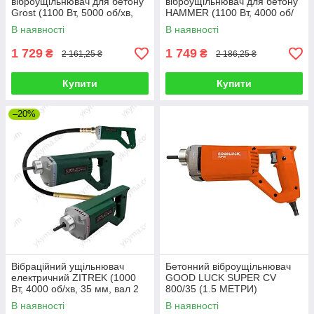
віброущільнювач для бетону
віброущільнювач для бетону
Grost (1100 Вт, 5000 об/хв,
HAMMER (1100 Вт, 4000 об/
вал 2 м, діаметр
хв, 35 мм, вал 2 м)
В наявності
В наявності
вібронакінечника 35 мм)
1 729
1 749
₴
₴
2 161,25 ₴
2 186,25 ₴
Купити
Купити
–20%
Вібраційний ущільнювач
Бетонний віброущільнювач
електричний ZITREK (1000
GOOD LUCK SUPER CV
Вт, 4000 об/хв, 35 мм, вал 2
800/35 (1.5 МЕТРИ)
м)
В наявності
В наявності