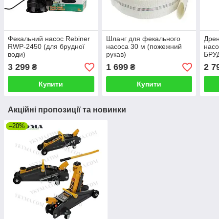
Фекальний насос Rebiner
Шланг для фекального
Дре
RWP-2450 (для брудної
насоса 30 м (пожежний
насо
води)
рукав)
БРУ
ВОДИ
3 299
1 699
2 7
₴
₴
дро
Купити
Купити
Акційні пропозиції та новинки
–20%