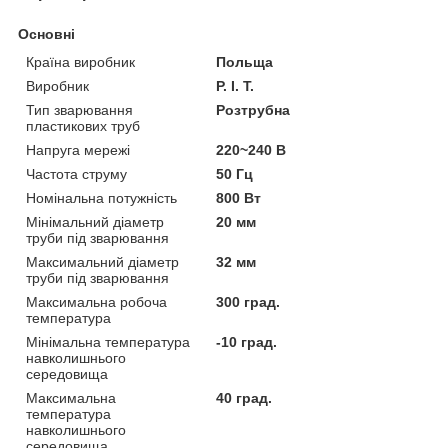
Основні
Країна виробник
Польща
Виробник
P. I. T.
Тип зварювання
Розтрубна
пластикових труб
Напруга мережі
220~240 В
Частота струму
50 Гц
Номінальна потужність
800 Вт
Мінімальний діаметр
20 мм
труби під зварювання
Максимальний діаметр
32 мм
труби під зварювання
Максимальна робоча
300 град.
температура
Мінімальна температура
-10 град.
навколишнього
середовища
Максимальна
40 град.
температура
навколишнього
середовища