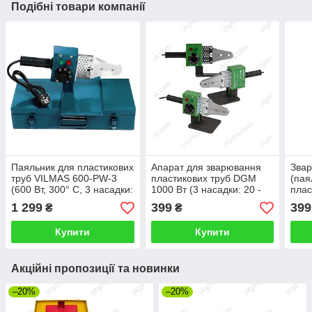
Подібні товари компанії
Паяльник для пластикових
Апарат для зварювання
Звар
труб VILMAS 600-PW-3
пластикових труб DGM
(пая
(600 Вт, 300° C, 3 насадки:
1000 Вт (3 насадки: 20 -
плас
20/25/32 мм)
32 мм)
FOXP
1 299
399
399
₴
₴
32 м
Купити
Купити
Акційні пропозиції та новинки
–20%
–20%