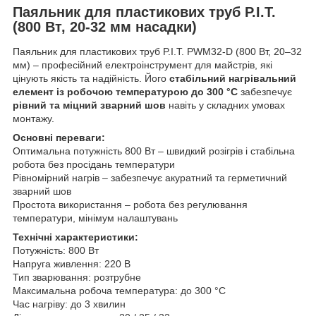
Паяльник для пластикових труб P.I.T.
(800 Вт, 20-32 мм насадки)
Паяльник для пластикових труб P.I.T. PWM32-D (800 Вт, 20–32
мм) – професійний електроінструмент для майстрів, які
цінують якість та надійність. Його
стабільний нагрівальний
елемент із робочою температурою до 300 °C
забезпечує
рівний та міцний зварний шов
навіть у складних умовах
монтажу.
Основні переваги:
Оптимальна потужність 800 Вт – швидкий розігрів і стабільна
робота без просідань температури
Рівномірний нагрів – забезпечує акуратний та герметичний
зварний шов
Простота використання – робота без регулювання
температури, мінімум налаштувань
Технічні характеристики:
Потужність: 800 Вт
Напруга живлення: 220 В
Тип зварювання: розтрубне
Максимальна робоча температура: до 300 °C
Час нагріву: до 3 хвилин