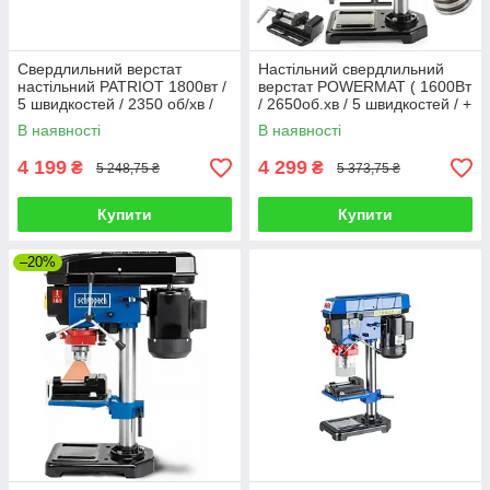
Свердлильний верстат
Настільний свердлильний
настільний PATRIOT 1800вт /
верстат POWERMAT ( 1600Вт
5 швидкостей / 2350 об/хв /
/ 2650об.хв / 5 швидкостей / +
16 мм
лещата )
В наявності
В наявності
4 199
4 299
₴
₴
5 248,75 ₴
5 373,75 ₴
Купити
Купити
–20%