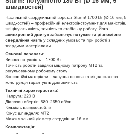
Sturm! потужністю 180 Вт (Ø 16 мм, 5
швидкостей)
Настільний свердлильний верстат Sturm! 1700 Вт (Ø 16 мм, 5
швидкостей) – професійний електроінструмент для майстрів,
які цінують якість, точність та стабільну роботу. Його
асинхронний двигун
забезпечує
потужне та рівномірне
свердління
навіть у складних умовах та при роботі з
твердими матеріалами.
Основні переваги:
Висока потужність – 1700 Вт
Точність роботи завдяки міцному патрону MT2 та
регульованому робочому столу
Зносостійкі матеріали – чавунна основа та міцна сталева
конструкція гарантують довговічність
Технічні характеристики:
Напруга: 220 В
Діапазон обертів: 580–2650 об/хв
Кількість швидкостей: 5
Конус шпинделя: MT2
Максимальний діаметр свердління: 16 мм
Комплектація: