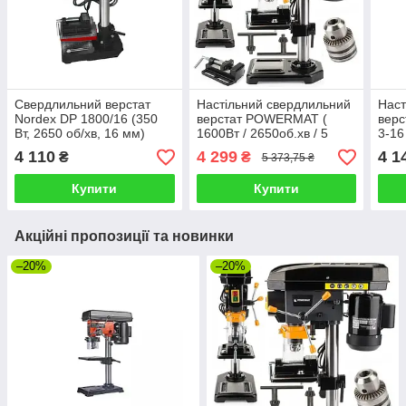
Свердлильний верстат
Настільний свердлильний
Наст
Nordex DP 1800/16 (350
верстат POWERMAT (
верс
Вт, 2650 об/хв, 16 мм)
1600Вт / 2650об.хв / 5
3-16
швидкостей / + лещата )
леща
4 110
4 299
4 1
₴
₴
5 373,75 ₴
Купити
Купити
Акційні пропозиції та новинки
–20%
–20%