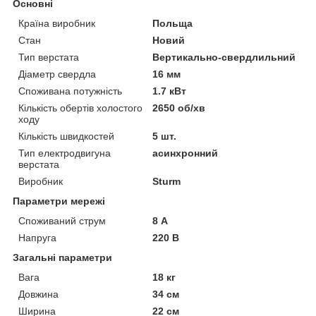
Основні
Країна виробник
Польща
Стан
Новий
Тип верстата
Вертикально-свердлильний
Діаметр свердла
16 мм
Споживана потужність
1.7 кВт
Кількість обертів холостого
2650 об/хв
ходу
Кількість швидкостей
5 шт.
Тип електродвигуна
асинхронний
верстата
Виробник
Sturm
Параметри мережі
Споживаний струм
8 А
Напруга
220 В
Загальні параметри
Вага
18 кг
Довжина
34 см
Ширина
22 см