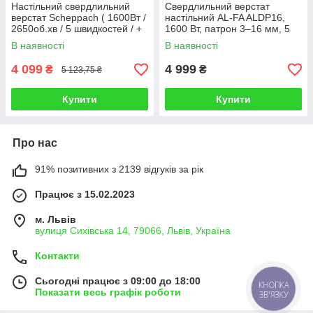
Настільний свердлильний
Свердлильний верстат
верстат Scheppach ( 1600Вт /
настільний AL-FA ALDP16,
2650об.хв / 5 швидкостей / +
1600 Вт, патрон 3–16 мм, 5
лещата )
швидкостей, 500–2500 об/хв
В наявності
В наявності
4 099
4 999
₴
₴
5 123,75 ₴
Купити
Купити
Про нас
91% позитивних з 2139 відгуків за рік
Працює з 15.02.2023
м. Львів
вулиця Сихівська 14, 79066, Львів, Україна
Контакти
Сьогодні працює з 09:00 до 18:00
КНОПКА
Показати весь графік роботи
ЗВ'ЯЗКУ