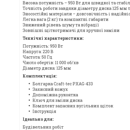
Висока потужність – 950 Вт для швидкої та стабі
Точність роботи завдяки діаметру диска 125 мм 
Зносостійкі матеріали – довговічність і надійн
Легка вага (2 кг) та компактні габарити
Знижений рівень шуму та вібрації
Зовнішні щіткотримачі для зручної заміни
Технічні характеристики:
Потужність: 950 Вт
Напруга: 220 В
Частота: 50 Гц
Число обертів: 11 000 об/хв
Діаметр диска: 125 мм
Комплектація:
Болгарка Craft-tec PXAG-433
Захисний кожух
Допоміжна рукоятка
Ключ для зміни диска
Комплект запасних вугільних щіток
Інструкція
Ідеально для:
Будівельних робіт