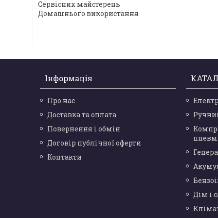
Сервісних майстерень
Домашнього використання
Інформація
КАТАЛ
Про нас
Елект
Доставка та оплата
Ручни
Повернення і обмін
Компр
пневм
Договір публічної оферти
Генера
Контакти
Акуму
Бензо
Дім і 
Кліма