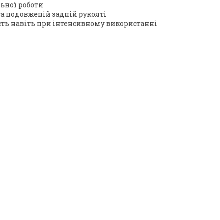
льної роботи
та подовженій задній рукояті
ість навіть при інтенсивному використанні