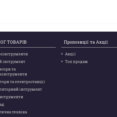
ОГ ТОВАРІВ
Пропозиції та Акції
роінструменти
Акції
й інструмент
Топ продаж
есори та
оінструменти
тори та електростанції
ляторний інструмент
інструменти
сад
тична техніка