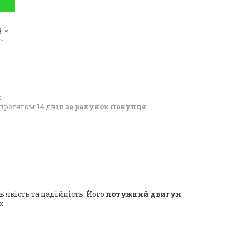
8
-
протягом 14 днів
за рахунок покупця
 якість та надійність. Його
потужний двигун
х.