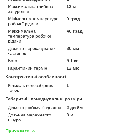
Максимальна глибина
12 м
занурення
Мінімальна температура
0 град.
робочої рідини
Максимальна
40 град.
температура робочої
рідини
Діаметр перекачуваних
30 мм
частинок
Вага
9.1 кг
Гарантійний термін
12 міс
Конструктивні особливості
Кількість водозабірних
1
точок
Габаритні і приєднувальні розміри
Діаметр роз'єму з'єднання
2 дюйм
Довжина мережевого
8 м
шнура
Приховати