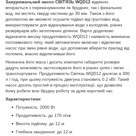
Занурювальний насос СВІТЯЗЬ WQD12
відмінно
впорається з перекачуванням як брудних, так і фекальних
вод, які містять тверді частинки до 30 мм. Також з його
допомогою ви зможете осушити підвал від грунтових вод,
використовувати для відкачування води з колодязів, різних
резервуарів або затоплених ділянок. Варто додатково
відзначити високу продуктивність WQD12 і наявність вимикача
поплавкового типу, який автоматично включає і відключає
насос при зміні рівня води, що допоможе вберегти прилад від
поломок, вчасно відключивши його.
Незначна його маса і досить компактні габаритні розміри
дадуть можливість застосовувати його в різних цілях і легко
транспортувати. Продуктивність Світязь WQD12 досягає в 300
л / год, при цьому потужність двигуна становить 0.2 кВт. Такий
насос досить простий в процесі експлуатації, що дозволяє
йому робити всю брудну роботу за дуже короткий час
Характеристики:
Потужність: 2000 Вт
Продуктивність: до 170 л/хв
Висота підйому: до 12 м
Глибина занурення: до 12 м