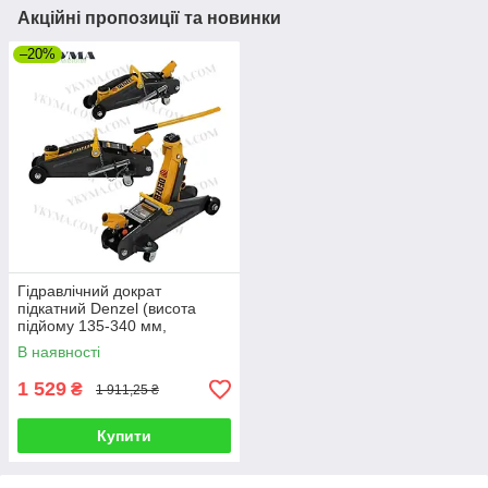
Акційні пропозиції та новинки
–20%
Гідравлічний дократ
підкатний Denzel (висота
підйому 135-340 мм,
вантажопідйомність 2000 кг)
В наявності
1 529
₴
1 911,25 ₴
Купити