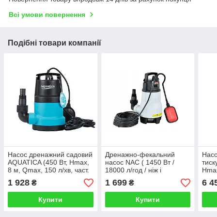
Всі умови повернення
Подібні товари компанії
Насос дренажний садовий
Дренажно-фекальний
Насо
AQUATICA (450 Вт, Hmax,
насос NAC ( 1450 Вт /
тиск
8 м, Qmax, 150 л/хв, част.
18000 л/год / ніж і
Hmax
до 5 мм, для чистої води,
поплавок)
хв, 
1 928
1 699
6 4
₴
₴
з поплавком)
Ø½"
Купити
Купити