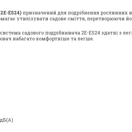
(2E-ES24)
призначений для подрібнення рослинних від
помагає утилізувати садове сміття, перетворюючи й
система садового подрібнювача 2E-ES24 здатні з лег
ювач набагато комфортніше та легше.
дБ(А)