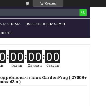
Кошик
А ТА ОПЛАТА
ПОВЕРНЕННЯ ТА ОБМІН
ОФЕРТЫ
0
0
0
0
0
0
0
ів
Годин
Хвилин
Секунд
дрібнювач гілок GardenFrag ( 2700Вт
шок 43 л )