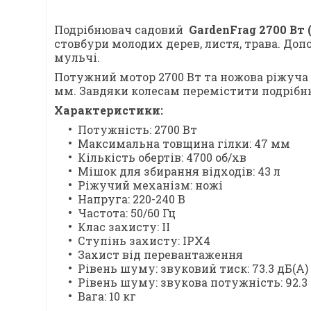
Подрібнювач садовий
GardenFrag 2700 Вт 
стовбури молодих дерев, листя, трава. До
мульчі.
Потужний мотор 2700 Вт та ножова ріжуча 
мм. Завдяки колесам перемістити подрібн
Характеристики:
Потужність: 2700 Вт
Максимальна товщина гілки: 47 мм
Кількість обертів: 4700 об/хв
Мішок для збирання відходів: 43 л
Ріжучий механізм: ножі
Напруга: 220-240 В
Частота: 50/60 Гц
Клас захисту: II
Ступінь захисту: IPX4
Захист від перевантаження
Рівень шуму: звуковий тиск: 73.3 дБ(А)
Рівень шуму: звукова потужність: 92.3 
Вага: 10 кг