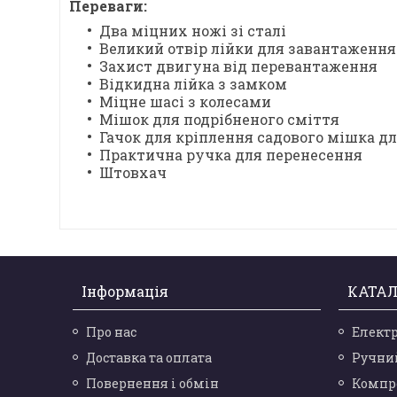
Переваги:
Два міцних ножі зі сталі
Великий отвір лійки для завантаження
Захист двигуна від перевантаження
Відкидна лійка з замком
Міцне шасі з колесами
Мішок для подрібненого сміття
Гачок для кріплення садового мішка д
Практична ручка для перенесення
Штовхач
Інформація
КАТАЛ
Про нас
Елект
Доставка та оплата
Ручни
Повернення і обмін
Компр