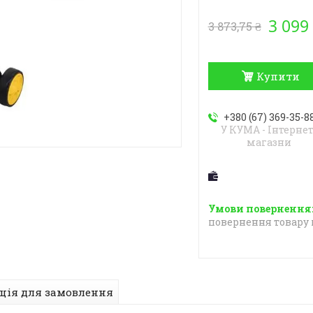
3 099
3 873,75 ₴
Купити
+380 (67) 369-35-8
У КУМА - Інтернет
магазни
повернення товару 
ція для замовлення