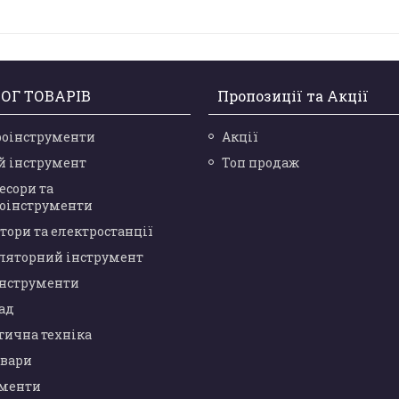
ОГ ТОВАРІВ
Пропозиції та Акції
роінструменти
Акції
й інструмент
Топ продаж
есори та
оінструменти
тори та електростанції
ляторний інструмент
інструменти
сад
тична техніка
овари
ументи