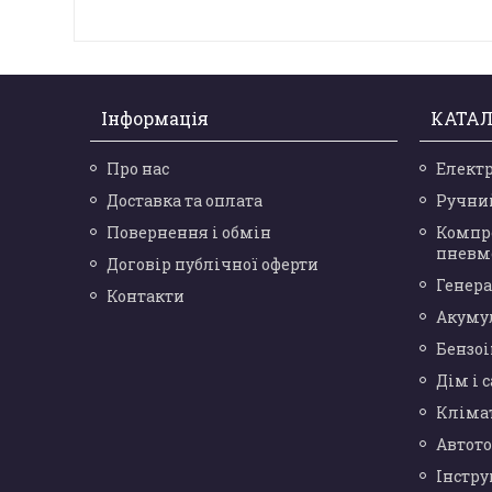
Інформація
КАТАЛ
Про нас
Елект
Доставка та оплата
Ручни
Повернення і обмін
Компр
пневм
Договір публічної оферти
Генера
Контакти
Акуму
Бензо
Дім і 
Кліма
Автот
Інстр