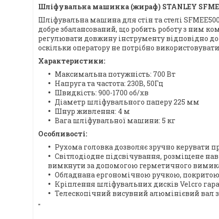
Шліфувальна машинка (жираф) STANLEY SFME
Шліфувальна машина для стін та стелі SFMEE500
добре збалансований, що робить роботу з ним к
регулювати довжину інструменту відповідно до св
оскільки оператору не потрібно використовувати
Характеристики:
Максимальна потужність: 700 Вт
Напруга та частота: 230В, 50Гц
Швидкість: 900-1700 об/хв
Діаметр шліфувального паперу 225 мм
Шнур живлення: 4 м
Вага шліфувальної машини: 5 кг
Особливості:
Рухома головка дозволяє зручно керувати п
Світлодіодне підсвічування, розміщене навк
вимкнути за допомогою герметичного вимик
Обладнана ергономічною ручкою, покритою 
Кріплення шліфувальних дисків Velcro гара
Телескопічний висувний алюмінієвий вал з 
"