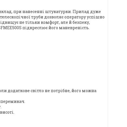
иклад, при нанесенні штукатурки. Прилад дуже
телескопічної труби дозволяє оператору успішно
ідвищує не тільки комфорт, але й безпеку,
 SFMEE500S підкреслює його маневреність.
оли додаткове світло не потрібне, його можна
 перемикач.
.
висоті.