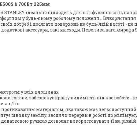
E500S & 700Вт 225мм
S STANLEY ідеально підходить для шліфування стін, напр
омфортним у будь-якому робочому положенні. Використання 
оїх потреб і досягати поверхонь на будь-якій висоті - це п
 додаткові аксесуари, такі як сходи. Невелика вага жирафа
ристроєм у всіх площинах
оло голови, забезпечує кращу видимість під час роботи - к
ача.
< /li>
протиковзним матеріалом, яка також має легкодоступний
нтує швидку заміну, зводячи перерви в роботі до мінімуму
додатковою ручкою дозволяє використовувати її на різній 