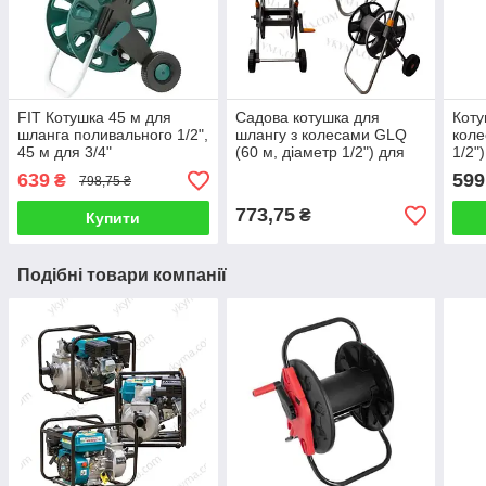
FIT Котушка 45 м для
Садова котушка для
Коту
шланга поливального 1/2",
шлангу з колесами GLQ
коле
45 м для 3/4"
(60 м, діаметр 1/2") для
1/2"
саду і огороду
збер
639
599
₴
798,75 ₴
773,75
₴
Купити
Подібні товари компанії