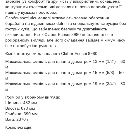
забезпечує комфорт та зручність у використанні. оснащена
контурними колесами, які дозволяють легко переміщувати її
навіть у вузьких просторах.
Особливості цієї моделі включають плавне обертання
барабана на підшипниках delrin та спеціальну конструкцію без
гострих кутів, що забезпечує безпеку та довговічність
використання. Візок Claber Ecosei 8980 поставляється в
розібраному вигляді, але його складання займає мінімум часу
і не потребує інструментів.
Ємність котушки для шланга Claber Ecosei 8980:
Максимальна ємність для шланга діаметром 13 мм (1/2") – 60
м
Максимальна ємність для шланга діаметром 15 мм (5/8) – 50
м
Максимальна ємність для шланга діаметром 19 мм (3/4") – 30
м
Розміри у зібраному вигляді:
Ширина: 482 мм
Висота: 870 мм
Глибина: 390 мм
Вага: 2370 г
Комплектація: