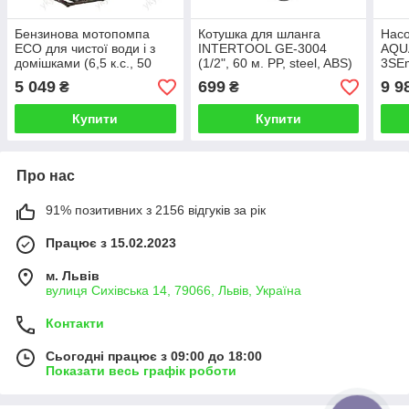
Бензинова мотопомпа
Котушка для шланга
Насо
ECO для чистої води і з
INTERTOOL GE-3004
AQU
домішками (6,5 к.с., 50
(1/2", 60 м. PP, steel, ABS)
3SEm
мм, до 30 м, 700 л/хв, 196
м, 4
5 049
699
9 9
₴
₴
куб.см, 4-тактний)
з 2х
Купити
Купити
Про нас
91% позитивних з 2156 відгуків за рік
Працює з 15.02.2023
м. Львів
вулиця Сихівська 14, 79066, Львів, Україна
Контакти
Сьогодні працює з 09:00 до 18:00
Показати весь графік роботи