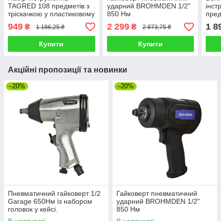
TAGRED 108 предметів з
ударний BROHMDEN 1/2"
інст
тріскачкою у пластиковому
850 Нм
пред
кейсі
плас
949
2 299
1 8
₴
₴
1 186,25 ₴
2 873,75 ₴
Купити
Купити
Акційні пропозиції та новинки
–20%
–20%
Пневматичний гайковерт 1/2
Гайковерт пневматичний
Garage 650Нм із набором
ударний BROHMDEN 1/2"
головок у кейсі.
850 Нм