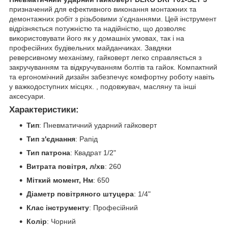
призначений для ефективного виконання монтажних та
демонтажних робіт з різьбовими з'єднаннями. Цей інструмент
відрізняється потужністю та надійністю, що дозволяє
використовувати його як у домашніх умовах, так і на
професійних будівельних майданчиках. Завдяки
реверсивному механізму, гайковерт легко справляється з
закручуванням та відкручуванням болтів та гайок. Компактний
та ергономічний дизайн забезпечує комфортну роботу навіть
у важкодоступних місцях. , подовжувач, масляну та інші
аксесуари.
Характеристики:
Тип
: Пневматичний ударний гайковерт
Тип з'єднання
: Рапід
Тип патрона
: Квадрат 1/2"
Витрата повітря, л/хв
: 260
Міткий момент, Нм
: 650
Діаметр повітряного штуцера
: 1/4"
Клас інструменту
: Професійний
Колір
: Чорний