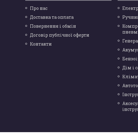
Про нас
Елект
Доставка та оплата
Ручни
Повернення і обмін
Компр
пневм
Договір публічної оферти
Генера
Контакти
Акуму
Бензо
Дім і 
Кліма
Автот
Інстр
Аксесу
інстру