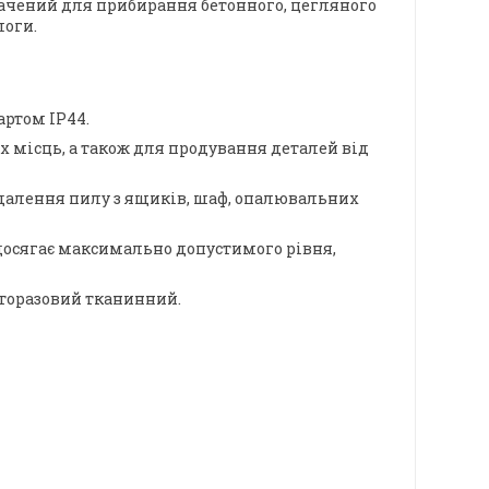
значений для прибирання бетонного, цегляного
логи.
артом IP44.
 місць, а також для продування деталей від
идалення пилу з ящиків, шаф, опалювальних
 досягає максимально допустимого рівня,
аторазовий тканинний.