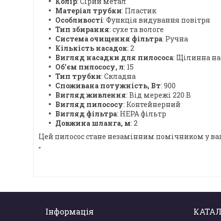
Колір
: Сірий метал
Матеріал трубки
: Пластик
Особливості
: Функція видування повітря
Тип збирання
: сухе та вологе
Система очищення фільтра
: Ручна
Кількість насадок
: 2
Вигляд насадки для пилососа
: Щілинна на
Об'єм пилососу, л
: 15
Тип трубки
: Складна
Споживана потужність, Вт
: 900
Вигляд живлення
: Від мережі 220 В
Вигляд пилососу
: Контейнерний
Вигляд фільтра
: HEPA фільтр
Довжина шланга, м
: 2
Цей пилосос стане незамінним помічником у ва
"
Інформація
КАТАЛ