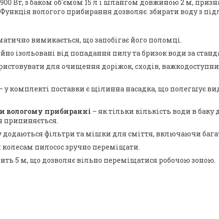
900 Вт, з баком об'ємом 15 л і шлангом довжиною 2 м, при
 Функція вологого прибирання дозволяє. збирати воду з під
оматично вимикається, що запобігає його поломці.
но ізольовані від попадання пилу та бризок води за станд
истовувати для очищення доріжок, сходів, важкодоступних
– у комплекті поставки є щілинна насадка, що полегшує в
и вологому прибиранні
– як тільки кількість води в баку
я припиняється.
у додаються фільтри та мішки для сміття, включаючи баг
м колесам пилосос зручно переміщати.
ить 5 м, що дозволяє вільно переміщатися робочою зоною.