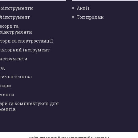
роінструменти
Акції
й інструмент
Топ продаж
есори та
оінструменти
тори та електростанції
ляторний інструмент
інструменти
сад
тична техніка
овари
ументи
ари та комплектуючі для
ментів