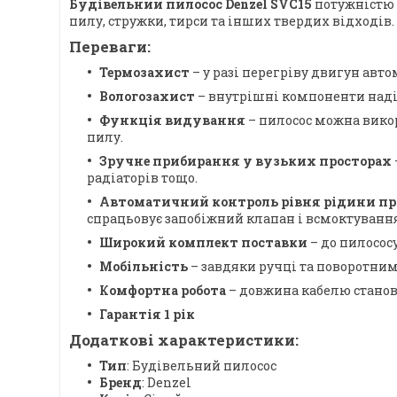
Будівельний пилосос Denzel SVC15
потужністю 
пилу, стружки, тирси та інших твердих відходів.
Переваги:
Термозахист
– у разі перегріву двигун авт
Вологозахист
– внутрішні компоненти надій
Функція видування
– пилосос можна викор
пилу.
Зручне прибирання у вузьких просторах
радіаторів тощо.
Автоматичний контроль рівня рідини пр
спрацьовує запобіжний клапан і всмоктуванн
Широкий комплект поставки
– до пилосос
Мобільність
– завдяки ручці та поворотни
Комфортна робота
– довжина кабелю станов
Гарантія 1 рік
Додаткові характеристики:
Тип
: Будівельний пилосос
Бренд
: Denzel