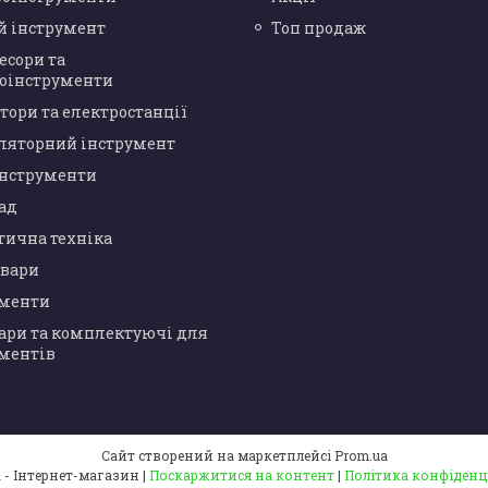
й інструмент
Топ продаж
есори та
оінструменти
тори та електростанції
ляторний інструмент
інструменти
сад
тична техніка
овари
ументи
ари та комплектуючі для
ментів
Сайт створений на маркетплейсі
Prom.ua
У КУМА - Інтернет-магазин |
Поскаржитися на контент
|
Політика конфіденц