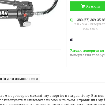
Купити
+380 (67) 369-35-8
У КУМА - Інтернет
магазни
повернення товару 
ція для замовлення
дом перетворює механічну енергію в гідравлічну. Він попу
користовувати в системах з високим тиском. Управління з
користовується з гідравлічними циліндрами прямої та зво