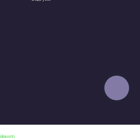
КНОПКА
ЗВ'ЯЗКУ
ійності