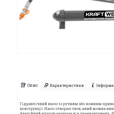
Опис
Характеристики
Інформа
Гідравлічний насос із ручним або ножним приво
конструкції. Насос створює тиск, який можна ви
Аварійний клапан захищає від перевантажень. Ви