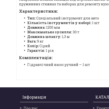
пружинних стяжках та наборах для ремонту куз
Характеристики:
Тип:
Спеціальний інструмент для авто
Кількість інструментів у наборі:
1 шт
Довжина:
1200 мм
Максимальне зусилля:
30 т
Довжина шлангу:
1,3 м
Вага:
9 кг
Колір:
Сірий
Гарантія:
1 рік
Комплектація:
Гідравлічний насос ручний — 1 шт
Інформація
КАТАЛ
Про нас
Елект