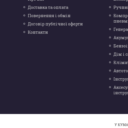
Доставка та оплата
Ручни
Повернення і обмін
Компр
пневм
Договір публічної оферти
Генера
Контакти
Акуму
Бензо
Дім і 
Кліма
Автот
Інстр
Аксесу
інстру