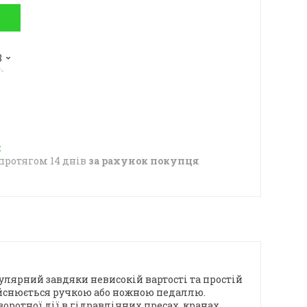
8
-
протягом 14 днів
за рахунок покупця
лярний завдяки невисокій вартості та простій
дійснюється ручкою або ножною педаллю.
ротної дії в гідравлічних пресах, кранах,