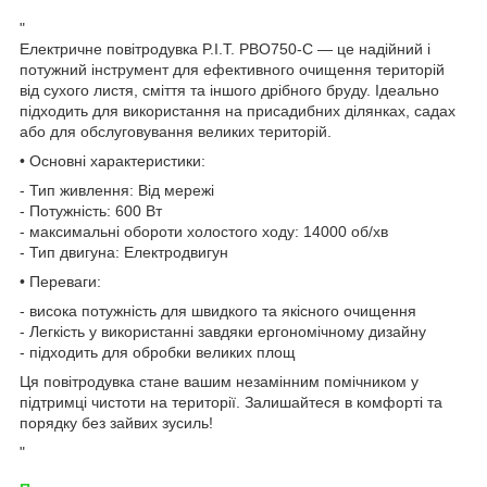
"
Електричне повітродувка P.I.T. PBO750-C — це надійний і
потужний інструмент для ефективного очищення територій
від сухого листя, сміття та іншого дрібного бруду. Ідеально
підходить для використання на присадибних ділянках, садах
або для обслуговування великих територій.
• Основні характеристики:
- Тип живлення: Від мережі
- Потужність: 600 Вт
- максимальні обороти холостого ходу: 14000 об/хв
- Тип двигуна: Електродвигун
• Переваги:
- висока потужність для швидкого та якісного очищення
- Легкість у використанні завдяки ергономічному дизайну
- підходить для обробки великих площ
Ця повітродувка стане вашим незамінним помічником у
підтримці чистоти на території. Залишайтеся в комфорті та
порядку без зайвих зусиль!
"