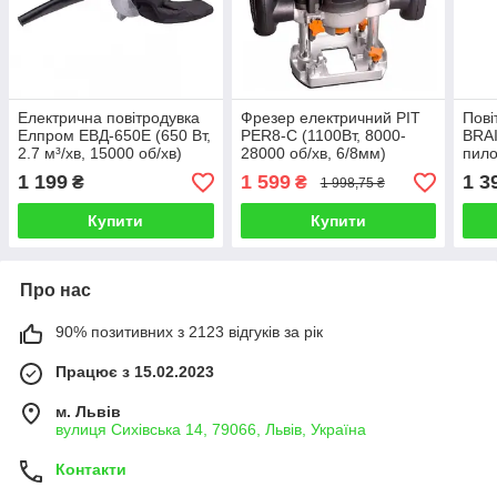
Електрична повітродувка
Фрезер електричний PIT
Пові
Елпром ЕВД-650Е (650 Вт,
PER8-C (1100Вт, 8000-
BRAI
2.7 м³/хв, 15000 об/хв)
28000 об/хв, 6/8мм)
пило
1 199
1 599
1 3
₴
₴
1 998,75 ₴
Купити
Купити
Про нас
90% позитивних з 2123 відгуків за рік
Працює з 15.02.2023
м. Львів
вулиця Сихівська 14, 79066, Львів, Україна
Контакти