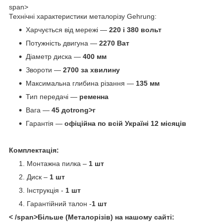
span>
Технічні характеристики металорізу Gehrung:
Харчується від мережі
—
220 і 380 вольт
Потужність двигуна
—
2270 Ват
Діаметр диска
—
400 мм
Звороти —
2700 за хвилину
Максимальна глибина різання
—
135 мм
Тип передачі
—
ременна
Вага
—
45 доtrong>г
Гарантія
—
офіційна по всій Україні 12 місяців
Комплектація:
Монтажна пилка –
1 шт
Диск –
1 шт
Інструкція -
1 шт
Гарантійний талон -
1 шт
< /span>
Більше (Металорізів) на нашому сайті: