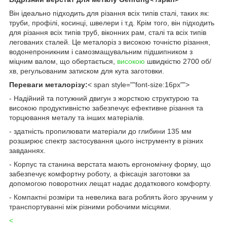
Він ідеально підходить для різання всіх типів сталі, таких як:
труби, профілі, косинці, швелери і т.д. Крім того, він підходить
для різання всіх типів труб, віконних рам, сталі та всіх типів
легованих сталей. Це металоріз з високою точністю різання,
водонепроникним і самозмащувальним підшипником з
міцним валом, що обертається,
високою
швидкістю 2700 об/
хв, регульованим затиском для кута заготовки.
Переваги металорізу:
< span style=""font-size:16px"">
- Надійний та потужний двигун з жорсткою структурою та
високою продуктивністю забезпечує ефективне різання та
торцювання металу та інших матеріалів.
- здатність пропилювати матеріали до глибини 135 мм
розширює спектр застосування цього інструменту в різних
завданнях.
- Корпус та станина верстата мають ергономічну форму, що
забезпечує комфортну роботу, а фіксація заготовки за
допомогою поворотних лещат надає додаткового комфорту.
- Компактні розміри та невелика вага роблять його зручним у
транспортуванні між різними робочими місцями.
<