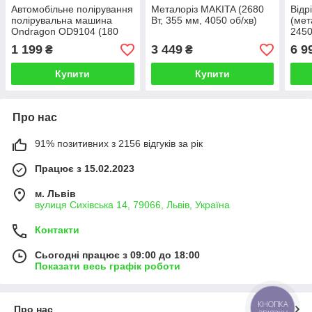
Автомобільне полірування
Металоріз MAKITA (2680
Відр
полірувальна машина
Вт, 355 мм, 4050 об/хв)
(ме
Ondragon OD9104 (180
2450
мм / 2700 Вт / 3500 об/хв)
3900
1 199
3 449
6 9
₴
₴
Купити
Купити
Про нас
91% позитивних з 2156 відгуків за рік
Працює з 15.02.2023
м. Львів
вулиця Сихівська 14, 79066, Львів, Україна
Контакти
Сьогодні працює з 09:00 до 18:00
Показати весь графік роботи
КНОПКА
Про нас