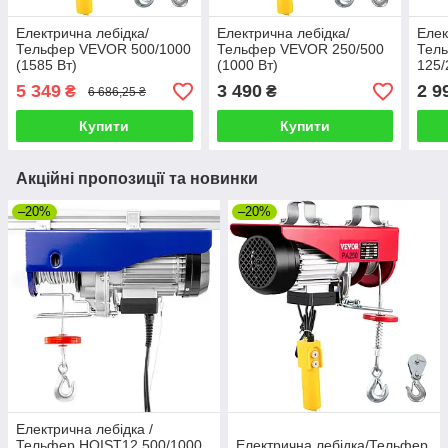
Електрична лебідка/
Електрична лебідка/
Елек
Тельфер VEVOR 500/1000
Тельфер VEVOR 250/500
Тель
(1585 Вт)
(1000 Вт)
125/
5 349
3 490
2 9
₴
₴
6 686,25 ₴
Купити
Купити
Акційні пропозиції та новинки
–20%
–20%
Електрична лебідка /
Тельфер HOIST12 500/1000
Електрична лебідка/Тельфер