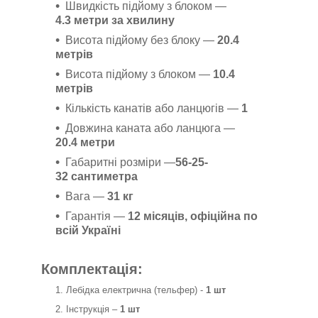
Швидкість підйому з блоком —
4.3 метри за хвилину
Висота підйому без блоку —
20.4
метрів
Висота підйому з блоком —
10.4
метрів
Кількість канатів або ланцюгів —
1
Довжина каната або ланцюга —
20.4 метри
Габаритні розміри —
56-25-
32 сантиметра
Вага —
31 кг
Гарантія —
12 місяців, офіційна по
всій Україні
Комплектація:
Лебідка електрична (тельфер) -
1 шт
Інструкція –
1 шт