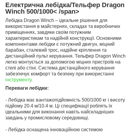
Електрична лебідка/Тельфер Dragon
Winch
500/1000< /span>
Лебідка Dragon Winch – ідеальне рішення для
використання в майстернях, складах та виробничих
приміщеннях, завдяки своїм потужним
характеристикам та надійній конструкції. Основними
компонентами лебідки є потужний двигун, міцний
барабан, сталевий трос, надійне кріплення та
дистанційний пульт керування. Тельфер Dragon Winch
легко монтується за допомогою міцних пристроїв на
стелі або стіні. Система дистанційного керування
забезпечує комфорт та безпеку при використанні
інструменту
.
Переваги лебідки:
- Лебідка має вантажопідйомність 500/1000 кг і висоту
підйому 20.4 м/10.4 м. Ці специфікації роблять їх
ідеальними для виконання навіть найскладніших
завдань у промисловому середовищі.
- Лебідка оснащена інноваційною системою