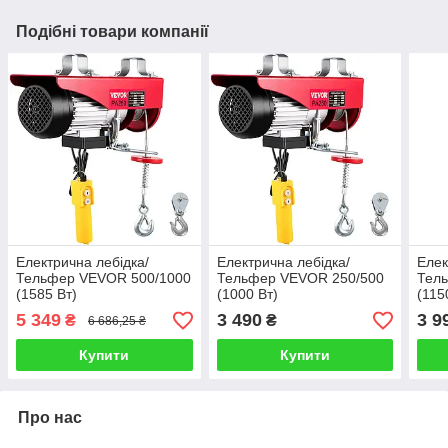
Подібні товари компанії
Електрична лебідка/
Електрична лебідка/
Елек
Тельфер VEVOR 500/1000
Тельфер VEVOR 250/500
Тел
(1585 Вт)
(1000 Вт)
(115
5 349
3 490
3 9
₴
₴
6 686,25 ₴
Купити
Купити
Про нас