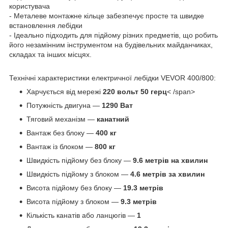
користувача
- Металеве монтажне кільце забезпечує просте та швидке
встановлення лебідки
- Ідеально підходить для підйому різних предметів, що робить
його незамінним інструментом на будівельних майданчиках,
складах та інших місцях.
Технічні характеристики електричної лебідки VEVOR 400/800:
Харчується від мережі
220 вольт 50 герц
< /span>
Потужність двигуна —
1290 Ват
Тяговий механізм —
канатний
Вантаж без блоку —
400 кг
Вантаж із блоком —
800 кг
Швидкість підйому без блоку —
9.6 метрів на
хвилин
Швидкість підйому з блоком —
4.6 метрів за
хвилин
Висота підйому без блоку —
19.3 метрів
Висота підйому з блоком —
9.3 метрів
Кількість канатів або ланцюгів —
1