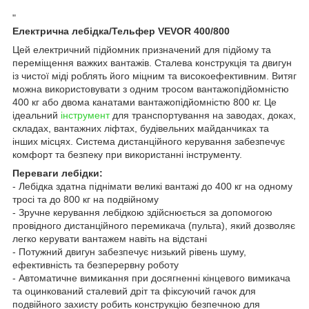
"
Електрична лебідка/Тельфер VEVOR 400/800
Цей електричний підйомник призначений для підйому та
переміщення важких вантажів. Сталева конструкція та двигун
із чистої міді роблять його міцним та високоефективним. Витяг
можна використовувати з одним тросом вантажопідйомністю
400 кг або двома канатами вантажопідйомністю 800 кг. Це
ідеальний
інструмент
для транспортування на заводах, доках,
складах, вантажних ліфтах, будівельних майданчиках та
інших місцях. Система дистанційного керування забезпечує
комфорт та безпеку при використанні інструменту.
Переваги лебідки:
- Лебідка здатна піднімати великі вантажі до 400 кг на одному
тросі та до 800 кг на подвійному
- Зручне керування лебідкою здійснюється за допомогою
провідного дистанційного перемикача (пульта), який дозволяє
легко керувати вантажем навіть на відстані
- Потужний двигун забезпечує низький рівень шуму,
ефективність та безперервну роботу
- Автоматичне вимикання при досягненні кінцевого вимикача
та оцинкований сталевий дріт та фіксуючий гачок для
подвійного захисту робить конструкцію безпечною для