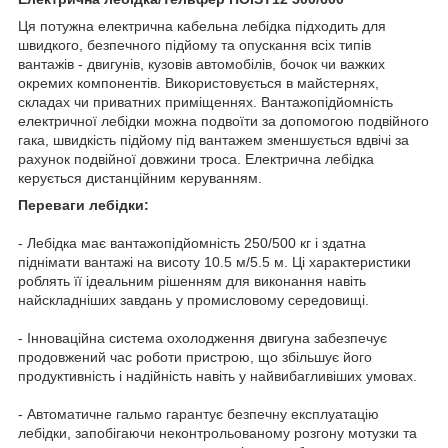
Ця потужна електрична кабельна лебідка підходить для
швидкого, безпечного підйому та опускання всіх типів
вантажів - двигунів, кузовів автомобілів, бочок чи важких
окремих компонентів. Використовується в майстернях,
складах чи приватних приміщеннях. Вантажопідйомність
електричної лебідки можна подвоїти за допомогою подвійного
гака, швидкість підйому під вантажем зменшується вдвічі за
рахунок подвійної довжини троса. Електрична лебідка
керується дистанційним керуванням.
Переваги лебідки:
- Лебідка має вантажопідйомність 250/500 кг і здатна
піднімати вантажі на висоту 10.5 м/5.5 м. Ці характеристики
роблять її ідеальним рішенням для виконання навіть
найскладніших завдань у промисловому середовищі.
- Інноваційна система охолодження двигуна забезпечує
продовжений час роботи пристрою, що збільшує його
продуктивність і надійність навіть у найвибагливіших умовах.
- Автоматичне гальмо гарантує безпечну експлуатацію
лебідки, запобігаючи неконтрольованому розгону мотузки та