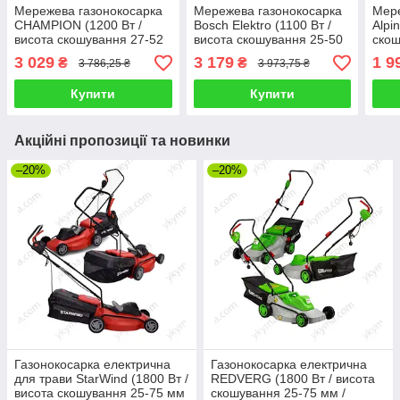
Мережева газонокосарка
Мережева газонокосарка
Мере
CHAMPION (1200 Вт /
Bosch Elektro (1100 Вт /
Аlpi
висота скошування 27-52
висота скошування 25-50
скош
мм / травозбірник 30 л)
мм / травозбірник 30л)
трав
3 029
3 179
1 9
₴
₴
3 786,25 ₴
3 973,75 ₴
Купити
Купити
Акційні пропозиції та новинки
–20%
–20%
Газонокосарка електрична
Газонокосарка електрична
для трави StarWind (1800 Вт /
REDVERG (1800 Вт / висота
висота скошування 25-75 мм
скошування 25-75 мм /