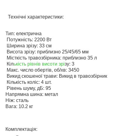
Технічні характеристики:
Тип: електрична
Потужність: 2200 Вт
Ширина зрізу: 33 см
Висота зрізу: приблизно 25/45/65 мм
Місткість травозбірника: приблизно 35 л
Кіл
ькість рівнів висоти зрі
зу: 3
Макс. число обертів, об/хв: 3450
Викид скошеної трави: Викид в травозбірник
Кількість коліс: 4 шт.
Рівень шуму, дБ: 95
Напрямна шина: метал
Ніж: сталь
Вага: 10.2 кг
Комплектація: