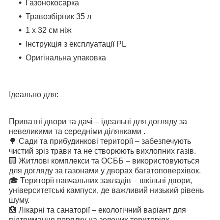
Газонокосарка
Травозбірник 35 л
1 х 32 см ніж
Інструкція з експлуатації PL
Оригінальна упаковка
Ідеально для:
Приватні двори та дачі – ідеальні для догляду за
невеликими та середніми ділянками .
🌳 Сади та прибудинкові території – забезпечують
чистий зріз трави та не створюють вихлопних газів.
🏢 Житлові комплекси та ОСББ – використовуються
для догляду за газонами у дворах багатоповерхівок.
🎓 Території навчальних закладів – шкільні двори,
університетські кампуси, де важливий низький рівень
шуму.
🏥 Лікарні та санаторії – екологічний варіант для
підтримання порядку на зелених територіях.