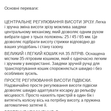
Основні переваги:
ЦЕНТРАЛЬНЕ РЕГУЛЮВАННЯ ВИСОТИ ЗРІЗУ. Легка
і зручна зміна висоти зрізу можлива завдяки
центральному механізму, який дозволяє одним рухом
вибрати одне з трьох положень: 25 / 45 / 65 мм. Це
дозволяє підібрати висоту стрижки відповідно до
ваших уподобань і стану газону.
ВЕЛИКИЙ І ЛЕГКИЙ КОШИК НА 35 ЛІТРІВ. Оснащена
містким 35-літровим кошиком, який є одночасно легким
і зручним у використанні. Завдяки зручній ручці для
транспортування кошик спорожняється швидко і без
особливих зусиль.
ПРОСТЕ РЕГУЛЮВАННЯ ВИСОТИ ПІДВІСКИ.
Надзвичайно просте регулювання висоти підвіски
дозволяє швидко адаптувати косарку до рельєфу
місцевості. Просто нахиліть пристрій в один бік і
витягніть колісну вісь на потрібну висоту, а пружина
автоматично затягне її.