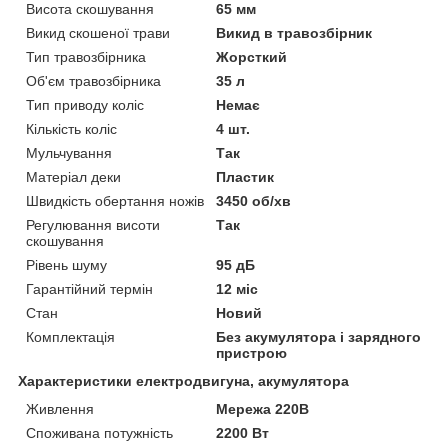
Висота скошування
65 мм
Викид скошеної трави
Викид в травозбірник
Тип травозбірника
Жорсткий
Об'єм травозбірника
35 л
Тип приводу коліс
Немає
Кількість коліс
4 шт.
Мульчування
Так
Матеріал деки
Пластик
Швидкість обертання ножів
3450 об/хв
Регулювання висоти
Так
скошування
Рівень шуму
95 дБ
Гарантійний термін
12 міс
Стан
Новий
Комплектація
Без акумулятора і зарядного
пристрою
Характеристики електродвигуна, акумулятора
Живлення
Мережа 220В
Споживана потужність
2200 Вт