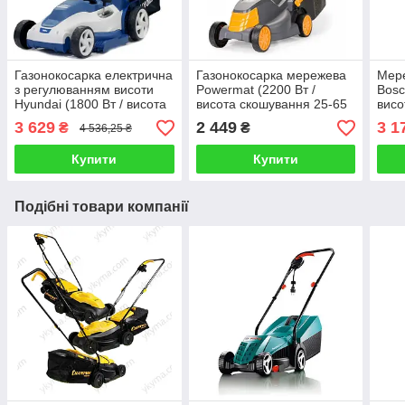
Газонокосарка електрична
Газонокосарка мережева
Мере
з регулюванням висоти
Powermat (2200 Вт /
Bosc
Hyundai (1800 Вт / висота
висота скошування 25-65
висо
скошування 25-75 мм /
мм / травозбірник 35л)
мм /
3 629
2 449
3 1
₴
₴
4 536,25 ₴
травозбірник 35л)
Купити
Купити
Подібні товари компанії