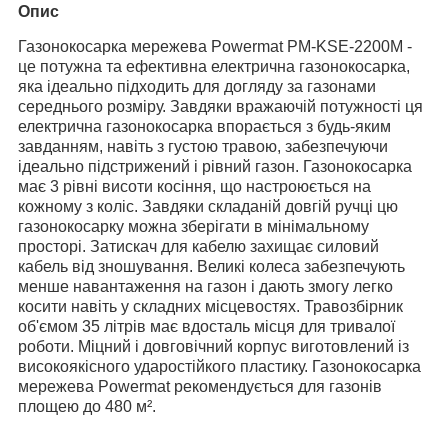
Опис
Газонокосарка мережева Powermat PM-KSE-2200M -
це потужна та ефективна електрична газонокосарка,
яка ідеально підходить для догляду за газонами
середнього розміру. Завдяки вражаючій потужності ця
електрична газонокосарка впорається з будь-яким
завданням, навіть з густою травою, забезпечуючи
ідеально підстрижений і рівний газон. Газонокосарка
має 3 рівні висоти косіння, що настроюється на
кожному з коліс. Завдяки складаній довгій ручці цю
газонокосарку можна зберігати в мінімальному
просторі. Затискач для кабелю захищає силовий
кабель від зношування. Великі колеса забезпечують
менше навантаження на газон і дають змогу легко
косити навіть у складних місцевостях. Травозбірник
об'ємом 35 літрів має вдосталь місця для тривалої
роботи. Міцний і довговічний корпус виготовлений із
високоякісного ударостійкого пластику. Газонокосарка
мережева Powermat рекомендується для газонів
площею до 480 м².