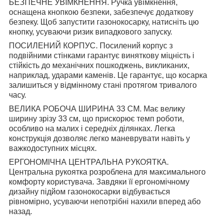
БЕЗПЕЧНЕ УВІМКНЕННЯ. Ручка увімкнення,
оснащена кнопкою безпеки, забезпечує додаткову
безпеку. Щоб запустити газонокосарку, натисніть цю
кнопку, усуваючи ризик випадкового запуску.
ПОСИЛЕНИЙ КОРПУС. Посилений корпус з
подвійними стінками гарантує виняткову міцність і
стійкість до механічних пошкоджень, викликаних,
наприклад, ударами каменів. Це гарантує, що косарка
залишиться у відмінному стані протягом тривалого
часу.
ВЕЛИКА РОБОЧА ШИРИНА 33 СМ. Має велику
ширину зрізу 33 см, що прискорює темп роботи,
особливо на малих і середніх ділянках. Легка
конструкція дозволяє легко маневрувати навіть у
важкодоступних місцях.
ЕРГОНОМІЧНА ЦЕНТРАЛЬНА РУКОЯТКА.
Центральна рукоятка розроблена для максимального
комфорту користувача. Завдяки її ергономічному
дизайну підйом газонокосарки відбувається
рівномірно, усуваючи непотрібні нахили вперед або
назад.