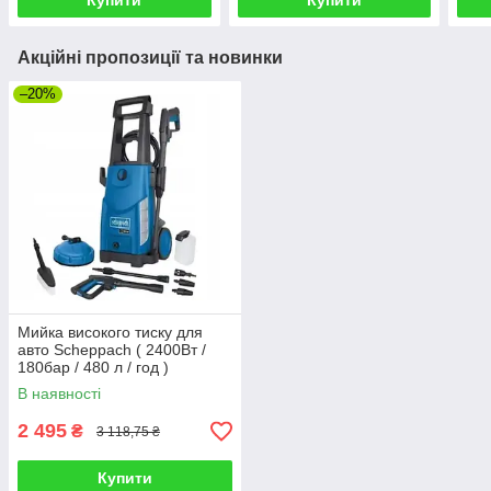
Купити
Купити
Акційні пропозиції та новинки
–20%
Мийка високого тиску для
авто Scheppach ( 2400Вт /
180бар / 480 л / год )
В наявності
2 495
₴
3 118,75 ₴
Купити