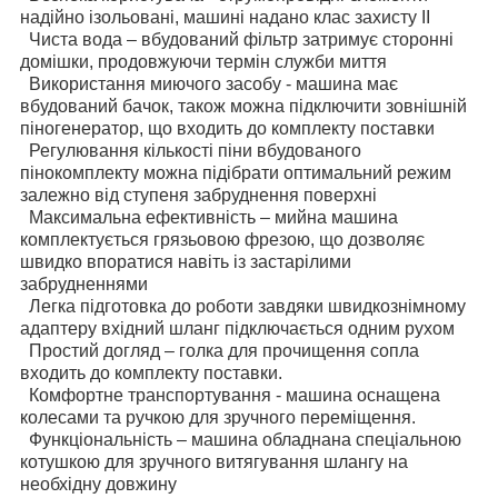
надійно ізольовані, машині надано клас захисту II
Чиста вода – вбудований фільтр затримує сторонні
домішки, продовжуючи термін служби миття
Використання миючого засобу - машина має
вбудований бачок, також можна підключити зовнішній
піногенератор, що входить до комплекту поставки
Регулювання кількості піни вбудованого
пінокомплекту можна підібрати оптимальний режим
залежно від ступеня забруднення поверхні
Максимальна ефективність – мийна машина
комплектується грязьовою фрезою, що дозволяє
швидко впоратися навіть із застарілими
забрудненнями
Легка підготовка до роботи завдяки швидкознімному
адаптеру вхідний шланг підключається одним рухом
Простий догляд – голка для прочищення сопла
входить до комплекту поставки.
Комфортне транспортування - машина оснащена
колесами та ручкою для зручного переміщення.
Функціональність – машина обладнана спеціальною
котушкою для зручного витягування шлангу на
необхідну довжину