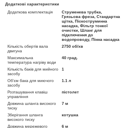
Додаткові характеристики
Додаткова комплектація
Струменева трубка,
Грязьова фреза, Стандартна
щітка, Піскоструминна
насадка, Фільтр тонкої
очистки, Шланг для
підключення до
водопроводу, Пінна насадка
Кількість обертів вала
2750 об/хв
двигуна
Максимальна
40 град.
температура нагріву води
Кількість баків для мийного
1
засобу
Об'єм бака для миючого
1.1 л
засобу
Розташування клавіш
пістолет
управління
Довжина шланга високого
7 м
тиску
Зберігання шланга
котушка
високого тиску
Довжина мережевого
6 м