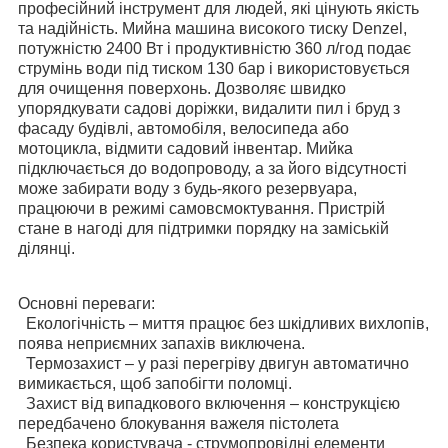
професійний інструмент для людей, які цінують якість
та надійність. Мийна машина високого тиску Denzel,
потужністю 2400 Вт і продуктивністю 360 л/год подає
струмінь води під тиском 130 бар і використовується
для очищення поверхонь. Дозволяє швидко
упорядкувати садові доріжки, видалити пил і бруд з
фасаду будівлі, автомобіля, велосипеда або
мотоцикла, відмити садовий інвентар. Мийка
підключається до водопроводу, а за його відсутності
може забирати воду з будь-якого резервуара,
працюючи в режимі самовсмоктування. Пристрій
стане в нагоді для підтримки порядку на заміській
ділянці.
Основні переваги:
Екологічність – миття працює без шкідливих вихлопів,
поява неприємних запахів виключена.
Термозахист – у разі перегріву двигун автоматично
вимикається, щоб запобігти поломці.
Захист від випадкового включення – конструкцією
передбачено блокування важеля пістолета
Безпека користувача - струмопровідні елементи