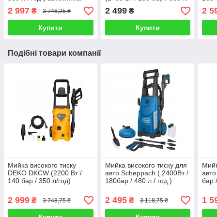
год)
міні
2 997
2 499
2 5
₴
₴
3 746,25 ₴
Купити
Купити
Подібні товари компанії
Мийка високого тиску
Мийка високого тиску для
Мийк
DEKO DKCW (2200 Вт /
авто Scheppach ( 2400Вт /
авто
140 бар / 350 л/год)
180бар / 480 л / год )
бар 
2 999
2 495
1 5
₴
₴
3 748,75 ₴
3 118,75 ₴