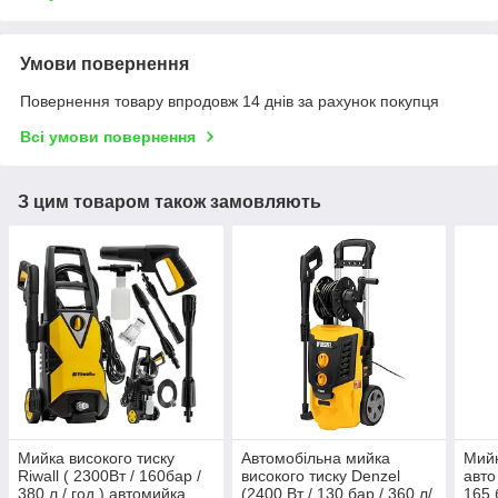
Умови повернення
Повернення товару впродовж 14 днів за рахунок покупця
Всі умови повернення
З цим товаром також замовляють
Мийка високого тиску
Автомобільна мийка
Мийк
Riwall ( 2300Вт / 160бар /
високого тиску Denzel
авто
380 л / год ) автомийка
(2400 Вт / 130 бар / 360 л/
165 