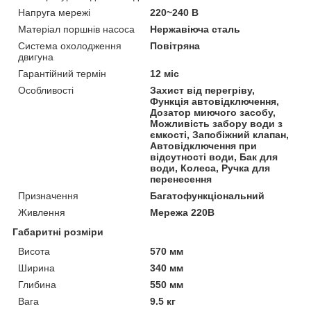
Напруга мережі
220~240 В
Матеріал поршнів насоса
Нержавіюча сталь
Система охолодження
Повітряна
двигуна
Гарантійний термін
12 міс
Особливості
Захист від перегріву,
Функція автовідключення,
Дозатор миючого засобу,
Можливість забору води з
ємкості, Запобіжний клапан,
Автовідключення при
відсутності води, Бак для
води, Колеса, Ручка для
перенесення
Призначення
Багатофункціональний
Живлення
Мережа 220В
Габаритні розміри
Висота
570 мм
Ширина
340 мм
Глибина
550 мм
Вага
9.5 кг