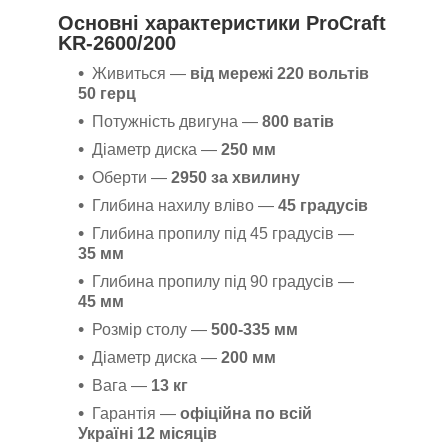
Основні характеристики ProCraft
KR-2600/200
Живиться
—
від мережі 220 вольтів
50 герц
Потужність двигуна —
800 ватів
Діаметр диска —
250 мм
Оберти —
2950 за хвилину
Глибина нахилу вліво —
45 градусів
Глибина пропилу під 45 градусів —
35
мм
Глибина пропилу під 90 градусів —
45 мм
Розмір столу —
500-335 мм
Діаметр диска —
200 мм
Вага —
13 кг
Гарантія —
офіційна по всій
Україні 12 місяців