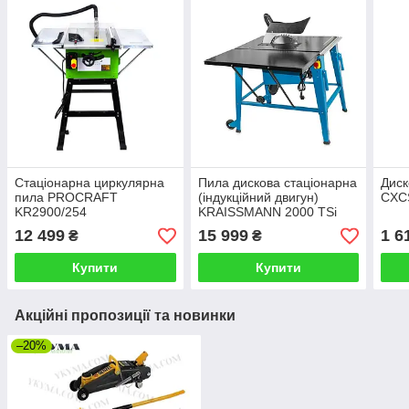
Стаціонарна циркулярна
Пила дискова стаціонарна
Диск
пила PROCRAFT
(індукційний двигун)
CXCS
KR2900/254
KRAISSMANN 2000 TSi
315 (2000 Вт / диск 315
12 499
15 999
1 6
₴
₴
мм / 2950 об/хв)
Купити
Купити
Акційні пропозиції та новинки
–20%