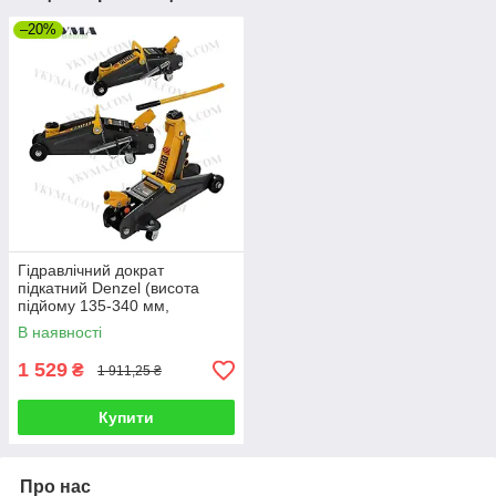
–20%
Гідравлічний дократ
підкатний Denzel (висота
підйому 135-340 мм,
вантажопідйомність 2000 кг)
В наявності
1 529
₴
1 911,25 ₴
Купити
Про нас