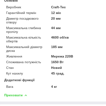
Основні
Виробник
Craft-Tec
Гарантійний термін
12 міс
Діаметр посадкового
20 мм
отвору
Максимальна глибина
44 мм
пропілу
Максимальна кількість
4600 об/хв
обертів
Максимальний діаметр
185 мм
диска
Живлення
Мережа 220В
Споживана потужність
1650 Вт
Стан
Новий
Кут нахилу
45 град.
Додаткові функції
Вага
4 кг
Приховати