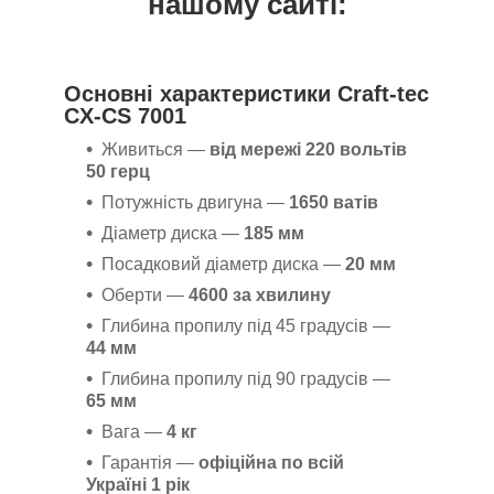
нашому сайті:
Основні характеристики
Craft-tec
CX-CS 7001
Живиться
—
від мережі 220 вольтів
50 герц
Потужність двигуна —
1650 ватів
Діаметр диска —
185 мм
Посадковий діаметр диска —
20 мм
Оберти —
4600 за хвилину
Глибина пропилу під 45 градусів —
44 мм
Глибина пропилу під 90 градусів —
65 мм
Вага —
4 кг
Гарантія —
офіційна по всій
Україні 1 рік