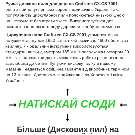
Ручна дискова пила для дерева Craft-tec CX-CS 7001
—
одна з найпопулярніших серед споживачів в Україні. Така
популярність циркулярної пили пояснюється низькою ціною
на інструмент без втрати якості. Використовується для
розпилювання різного роду деревини в побутових умовах.
Циркулярна пила Craft-tec CX-CS 7001
укомплектована
потужним двигуном 1650 ватів, який розвиває 4600 обертів за
хвилину. Як різальний інструмент використовуються
стандартні диски діаметром 185 мм із посадковим отвором 20
мм. Такі параметри дають можливість робити рівне різання
завглибшки до 65 мм. Купуючи дискову пилку в нашому
магазині, надається офіційна гарантія від виробника терміном
на 12 місяців. Доставимо якнайшвидше за Харковом і всією
Україною.
НАТИСКАЙ СЮДИ
Більше (Дискових пил) на