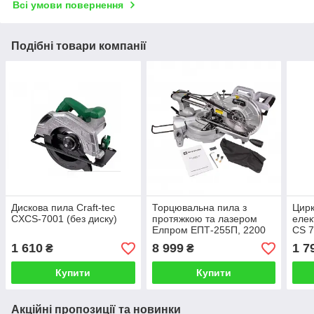
Всі умови повернення
Подібні товари компанії
Дискова пила Craft-tec
Торцювальна пила з
Цирк
CXCS-7001 (без диску)
протяжкою та лазером
елек
Елпром ЕПТ-255П, 2200
CS 7
Вт, диск 255 мм, 5000 об/
1 610
8 999
1 7
₴
₴
хв
Купити
Купити
Акційні пропозиції та новинки