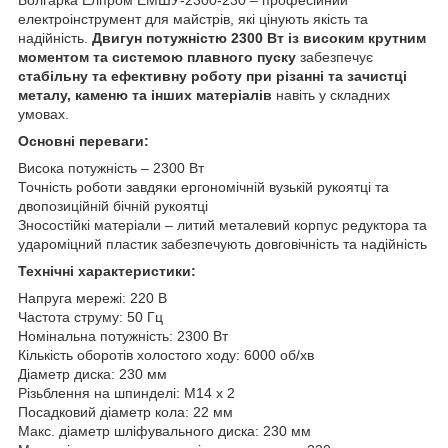
електроінструмент для майстрів, які цінують якість та
надійність.
Двигун потужністю 2300 Вт із високим крутним
моментом та системою плавного пуску
забезпечує
стабільну та ефективну роботу при різанні та зачистці
металу, каменю та інших матеріалів
навіть у складних
умовах.
Основні переваги:
Висока потужність – 2300 Вт
Точність роботи завдяки ергономічній вузькій рукоятці та
двопозиційній бічній рукоятці
Зносостійкі матеріали – литий металевий корпус редуктора та
удароміцний пластик забезпечують довговічність та надійність
Технічні характеристики:
Напруга мережі: 220 В
Частота струму: 50 Гц
Номінальна потужність: 2300 Вт
Кількість оборотів холостого ходу: 6000 об/хв
Діаметр диска: 230 мм
Різьблення на шпинделі: M14 х 2
Посадковий діаметр кола: 22 мм
Макс. діаметр шліфувального диска: 230 мм