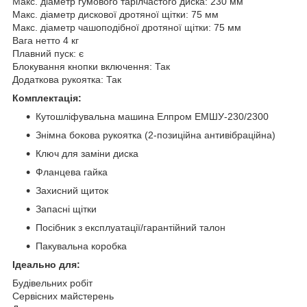
Макс. діаметр гумового тарілчастого диска: 230 мм
Макс. діаметр дискової дротяної щітки: 75 мм
Макс. діаметр чашоподібної дротяної щітки: 75 мм
Вага нетто 4 кг
Плавний пуск: є
Блокування кнопки включення: Так
Додаткова рукоятка: Так
Комплектація:
Кутошліфувальна машина Елпром ЕМШУ-230/2300
Знімна бокова рукоятка (2-позиційна антивібраційна)
Ключ для заміни диска
Фланцева гайка
Захисний щиток
Запасні щітки
Посібник з експлуатації/гарантійний талон
Пакувальна коробка
Ідеально для:
Будівельних робіт
Сервісних майстерень