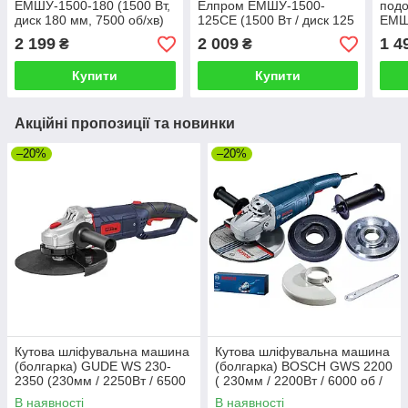
ЕМШУ-1500-180 (1500 Вт,
Елпром ЕМШУ-1500-
подо
диск 180 мм, 7500 об/хв)
125CЕ (1500 Вт / диск 125
ЕМШ
мм / 11000 об/хв)
Вт /
2 199
2 009
1 4
₴
₴
об/х
Купити
Купити
Акційні пропозиції та новинки
–20%
–20%
Кутова шліфувальна машина
Кутова шліфувальна машина
(болгарка) GUDE WS 230-
(болгарка) BOSCH GWS 2200
2350 (230мм / 2250Вт / 6500
( 230мм / 2200Вт / 6000 об /
об/хв)
хв )
В наявності
В наявності