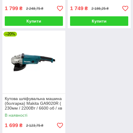
1 799
1 749
₴
₴
2 248,75 ₴
2 186,25 ₴
Купити
Купити
–20%
Кутова шліфувальна машина
(болгарка) Makita GA9020R (
230мм / 2200Вт / 6600 об / хв
)
В наявності
1 699
₴
2 123,75 ₴