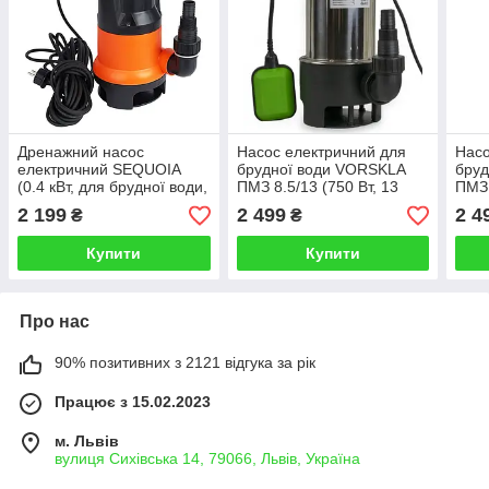
Дренажний насос
Насос електричний для
Насо
електричний SEQUOIA
брудної води VORSKLA
бру
(0.4 кВт, для брудної води,
ПМЗ 8.5/13 (750 Вт, 13
ПМЗ 
8000 л/год, 0.5 бар, з
куб.м/год)
10.5
2 199
2 499
2 4
₴
₴
поплавком)
Купити
Купити
Про нас
90% позитивних з 2121 відгука за рік
Працює з 15.02.2023
м. Львів
вулиця Сихівська 14, 79066, Львів, Україна