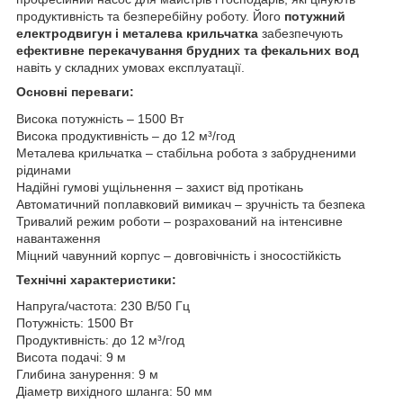
продуктивність та безперебійну роботу. Його
потужний
електродвигун і металева крильчатка
забезпечують
ефективне перекачування брудних та фекальних вод
навіть у складних умовах експлуатації.
Основні переваги:
Висока потужність – 1500 Вт
Висока продуктивність – до 12 м³/год
Металева крильчатка – стабільна робота з забрудненими
рідинами
Надійні гумові ущільнення – захист від протікань
Автоматичний поплавковий вимикач – зручність та безпека
Тривалий режим роботи – розрахований на інтенсивне
навантаження
Міцний чавунний корпус – довговічність і зносостійкість
Технічні характеристики:
Напруга/частота: 230 В/50 Гц
Потужність: 1500 Вт
Продуктивність:
до 12 м³/год
Висота подачі: 9 м
Глибина занурення: 9 м
Діаметр вихідного шланга: 50 мм