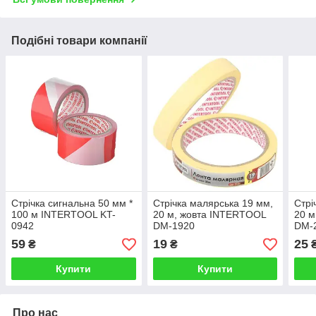
Подібні товари компанії
Стрічка сигнальна 50 мм *
Стрічка малярська 19 мм,
Стрі
100 м INTERTOOL KT-
20 м, жовта INTERTOOL
20 м
0942
DM-1920
DM-
59
19
25
₴
₴
Купити
Купити
Про нас