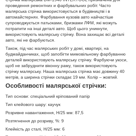
проведення ремонтних и фарбувальних робіт. Часто
малярська стрічка використовується в будівництві і в
автомайстернях. Фарбування кузовів авто найчастіше
супроводжується патьоками, бризками ЛФМ, які можуть
потрапити на інші деталі авто. Щоб цього уникнути,
використовують малярську стрічку. Вона захищає всі деталі
авто, які не фарбуються.
Також, під час малярських робіт у домі, квартирі, на
будмайданчиках, щоб запобігти мимовільному фарбуванню
деталей використовують малярську стрічку. Фарбуючи укоси,
щоб не забруднити віконну раму, також використовують
стрічку малярську. Наша малярська стрічка має довжину 40
метрів, а ширина стрічки складає 19 мм. Колір – жовтий.
Особливості малярської стрічки:
Тип основи: спеціальний кріпований папір
Тип клейового шару: каучук
Розривне навантаження, Н/25 мм: 87,5
Розтягнення до розриву, %: 9
Клейкість до сталі, Н/25 мм: 6