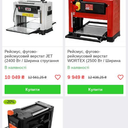
Рейсмус, фугово-
Рейсмус, фугово-
рейсмусовий верстат JET
рейсмусовий верстат
(2400 Вт / Ширина стругання
WORTEX (2500 Вт / Ширина
340 мм / Глибина стругання
стругання 340 мм / Глибина
В наявності
В наявності
0-3мм)
стругання 0-3мм)
10 049
9 949
₴
₴
12 561,25 ₴
12 436,25 ₴
Купити
Купити
–20%