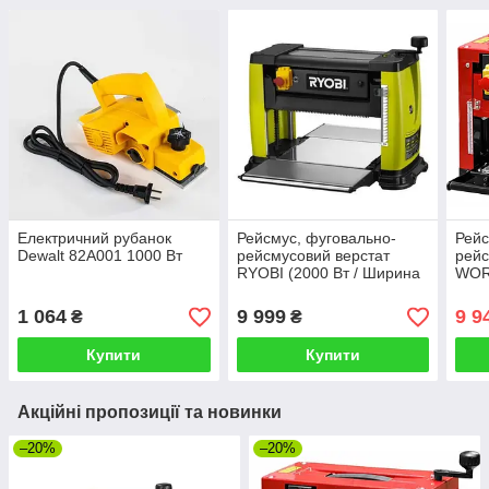
Електричний рубанок
Рейсмус, фуговально-
Рейс
Dewalt 82A001 1000 Вт
рейсмусовий верстат
рейс
RYOBI (2000 Вт / Ширина
WORT
стругання 330 мм /
Шири
Глибина стругання 0-3мм)
/ Гл
1 064
9 999
9 9
₴
₴
3мм
Купити
Купити
Акційні пропозиції та новинки
–20%
–20%