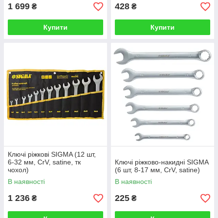
1 699
428
₴
₴
Купити
Купити
Ключі ріжкові SIGMA (12 шт,
6-32 мм, CrV, satine, тк
Ключі ріжково-накидні SIGMA
чохол)
(6 шт, 8-17 мм, CrV, satine)
В наявності
В наявності
1 236
225
₴
₴