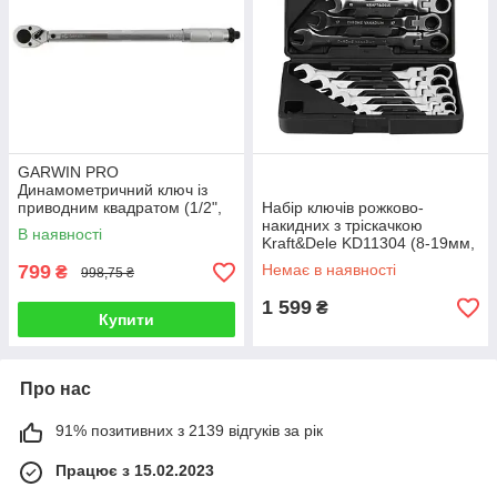
GARWIN PRO
Динамометричний ключ із
приводним квадратом (1/2",
Набір ключів рожково-
28-210 Нм)
накидних з тріскачкою
В наявності
Kraft&Dele KD11304 (8-19мм,
12 шт)
799
Немає в наявності
₴
998,75 ₴
1 599
₴
Купити
Про нас
91% позитивних з 2139 відгуків за рік
Працює з 15.02.2023