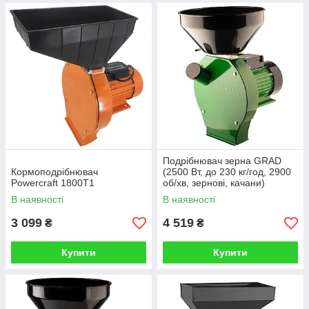
Подрібнювач зерна GRAD
Кормоподрібнювач
(2500 Вт, до 230 кг/год, 2900
Powercraft 1800T1
об/хв, зернові, качани)
В наявності
В наявності
3 099
4 519
₴
₴
Купити
Купити