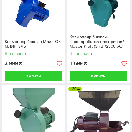
Кормоподрібнювач-
Кормоподрібнювач Млин-ОК
зернодробарка електричний
МЛИН-3ЧБ
Master Kraft (3 кВт/2800 об/
хв/продуктивність 220кг/год)
В наявності
В наявності
3 999
1 699
₴
₴
Купити
Купити
–20%