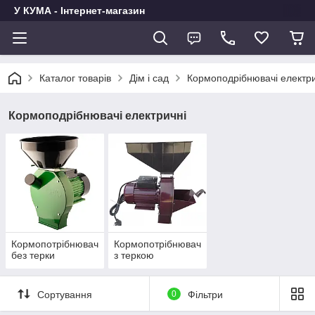
У КУМА - Інтернет-магазин
Каталог товарів
Дім і сад
Кормоподрібнювачі електри
Кормоподрібнювачі електричні
Кормопотрібнювач
Кормопотрібнювач
без терки
з теркою
Сортування
0
Фільтри