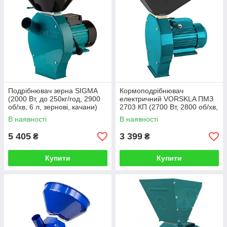
Подрібнювач зерна SIGMA
Кормоподрібнювач
(2000 Вт, до 250кг/год, 2900
електричний VORSKLA ПМЗ
об/хв, 6 л, зернові, качани)
2703 КП (2700 Вт, 2800 об/хв,
200 кг/год)
В наявності
В наявності
5 405
3 399
₴
₴
Купити
Купити