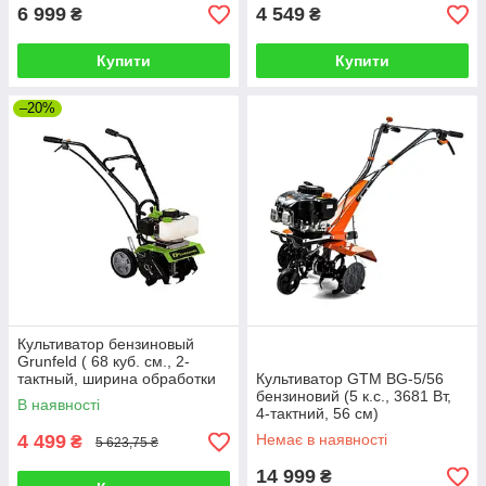
6 999
4 549
₴
₴
Купити
Купити
–20%
Культиватор бензиновый
Grunfeld ( 68 куб. см., 2-
тактный, ширина обработки
Культиватор GTM BG-5/56
360 мм )
бензиновий (5 к.с., 3681 Вт,
В наявності
4-тактний, 56 см)
4 499
Немає в наявності
₴
5 623,75 ₴
14 999
₴