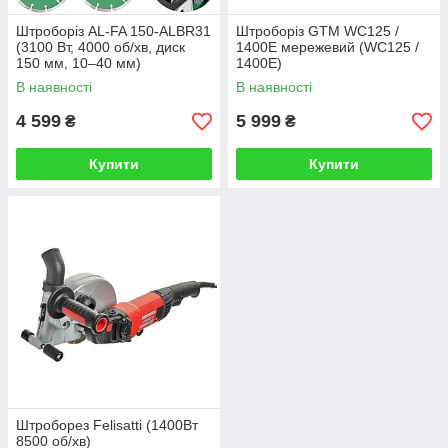
Штроборіз AL-FA 150-ALBR31
Штроборіз GTM WC125 /
(3100 Вт, 4000 об/хв, диск
1400E мережевий (WC125 /
150 мм, 10–40 мм)
1400E)
В наявності
В наявності
4 599
5 999
₴
₴
Купити
Купити
Штроборез Felisatti (1400Вт
8500 об/хв)