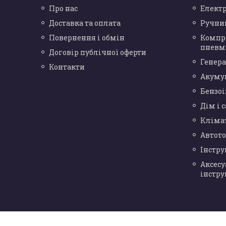
Про нас
Елект
Доставка та оплата
Ручни
Повернення і обмін
Компр
пневм
Договір публічної оферти
Генера
Контакти
Акуму
Бензо
Дім і 
Кліма
Автот
Інстр
Аксесу
інстру