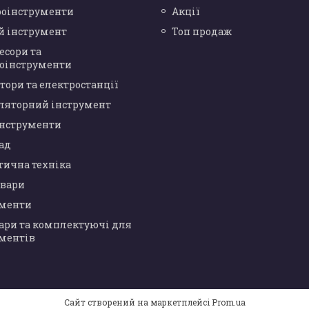
роінструменти
Акції
й інструмент
Топ продаж
есори та
оінструменти
тори та електростанції
ляторний інструмент
інструменти
сад
тична техніка
овари
ументи
ари та комплектуючі для
ментів
Сайт створений на маркетплейсі
Prom.ua