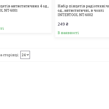
цетів антистатичних 4 од.,
Набір пінцетів радіотехніч
L NT-6001
од., антистатичні, в чохлі
INTERTOOL NT-6002
249 ₴
сті
В наявності