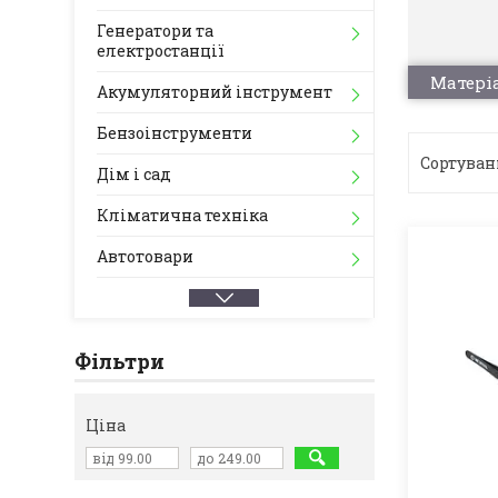
Генератори та
електростанції
Матері
Акумуляторний інструмент
Бензоінструменти
Дім і сад
Кліматична техніка
Автотовари
Фільтри
Ціна