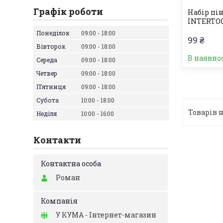
Графік роботи
Набір пін
INTERTOO
Понеділок
09:00
18:00
99 ₴
Вівторок
09:00
18:00
В наявно
Середа
09:00
18:00
Четвер
09:00
18:00
Пʼятниця
09:00
18:00
Субота
10:00
18:00
Неділя
10:00
16:00
Контакти
Роман
У КУМА - Інтернет-магазин