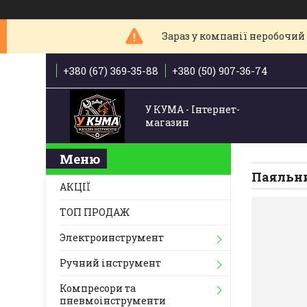
Зараз у компанії неробочий 
+380 (67) 369-35-88
+380 (50) 907-36-74
У КУМА - Інтернет-
магазин
Паяльн
АКЦІЇ
ТОП ПРОДАЖ
Электроинструмент
Ручний інструмент
Компресори та
пневмоінструменти