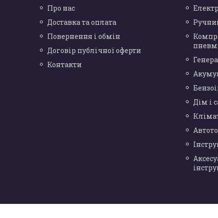
Про нас
Елект
Доставка та оплата
Ручни
Повернення і обмін
Компр
пневм
Договір публічної оферти
Генера
Контакти
Акуму
Бензо
Дім і 
Кліма
Автот
Інстр
Аксесу
інстру