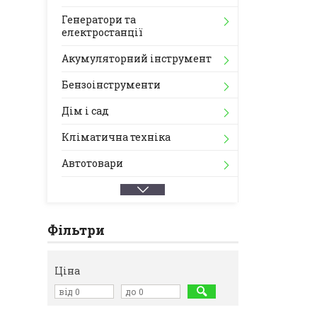
Генератори та
електростанції
Акумуляторний інструмент
Бензоінструменти
Дім і сад
Кліматична техніка
Автотовари
Фільтри
Ціна