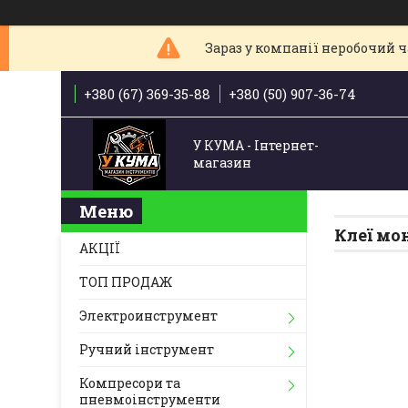
Зараз у компанії неробочий ча
+380 (67) 369-35-88
+380 (50) 907-36-74
У КУМА - Інтернет-
магазин
Клеї мо
АКЦІЇ
ТОП ПРОДАЖ
Электроинструмент
Ручний інструмент
Компресори та
пневмоінструменти