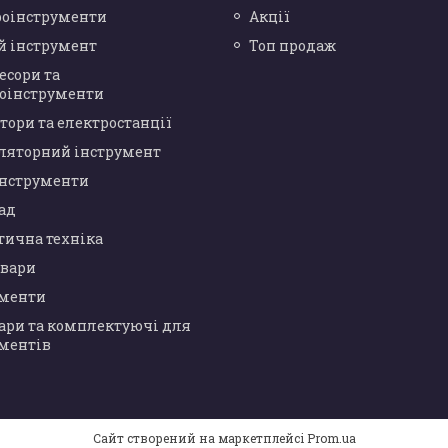
роінструменти
Акції
й інструмент
Топ продаж
есори та
оінструменти
тори та електростанції
ляторний інструмент
інструменти
сад
тична техніка
овари
ументи
ари та комплектуючі для
ментів
Сайт створений на маркетплейсі
Prom.ua