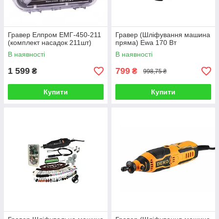
Гравер Елпром ЕМГ-450-211
Гравер (Шліфування машина
(комплект насадок 211шт)
пряма) Ewa 170 Вт
В наявності
В наявності
1 599
799
₴
₴
998,75 ₴
Купити
Купити