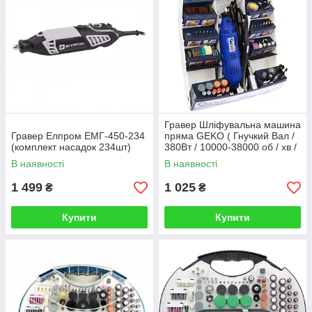
Гравер Шліфувальна машина
Гравер Елпром ЕМГ-450-234
пряма GEKO ( Гнучкий Вал /
(комплект насадок 234шт)
380Вт / 10000-38000 об / хв /
218 шт )
В наявності
В наявності
1 499
1 025
₴
₴
Купити
Купити