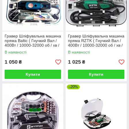
Гравер Шліфувальна машина
Гравер Шліфувальна машина
пряма Baltic ( Гнучкий Вал /
пряма RZTK ( Гнучкий Вал /
400Вт / 10000-32000 об / хв /
400Вт / 10000-32000 об / хв /
218 шт )
210 шт )
В наявності
В наявності
1 050
1 025
₴
₴
Купити
Купити
–20%