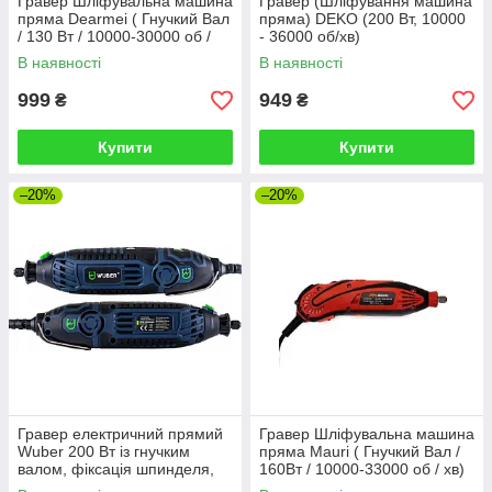
Гравер Шліфувальна машина
Гравер (Шліфування машина
пряма Dearmei ( Гнучкий Вал
пряма) DEKO (200 Вт, 10000
/ 130 Вт / 10000-30000 об /
- 36000 об/хв)
хв)
В наявності
В наявності
999
949
₴
₴
Купити
Купити
–20%
–20%
Гравер електричний прямий
Гравер Шліфувальна машина
Wuber 200 Вт із гнучким
пряма Mauri ( Гнучкий Вал /
валом, фіксація шпинделя,
160Вт / 10000-33000 об / хв)
кейс